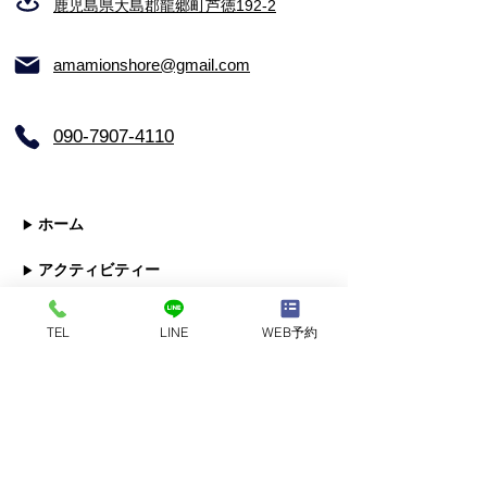
鹿児島県大島郡龍郷町芦徳192-2
​amamionshore@gmail.com
​090-7907-4110
ホーム
▶
アクティビティー
▶
短時間で楽しめる 1〜2時間
TEL
LINE
WEB予約
- ビーチヨガ
- 体験サーフィ
ン
- 海ガメビーチシュノーケル ジュニ
ア
- 海ガメビーチシュノーケル アドバンス
- SUP クルーズ