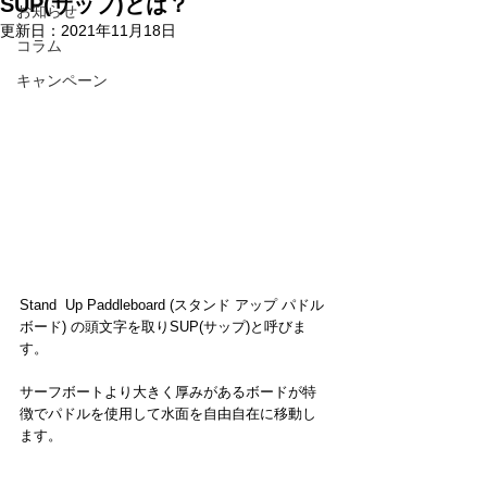
SUP(サップ)とは？
お知らせ
更新日：
2021年11月18日
コラム
キャンペーン
Stand  Up Paddleboard (スタンド アップ パドル
ボード) の頭文字を取りSUP(サップ)と呼びま
す。
サーフボートより大きく厚みがあるボードが特
徴でパドルを使用して水面を自由自在に移動し
ます。